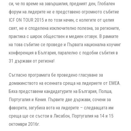
си, че по време на завършилия, предният ден, Глобален
форум на лидерите не е представено огромното събитие
ICF ON TOUR 2015 и по този начин, с колегите от целия
свят, не е споделена изключително полезна, за регионите,
практика с широк обществен и медиен отзвук. В рамките
на това събитие се проведе и Първата национална коучинг
конференция в България, паралелно с подобни събития в
31 държави от региона!
Съгласно програмата бе проведено гласуване за
домакинството на есенната среща на лидериете от ЕМЕА.
Бяха представени кандидатурите на България, Полша,
Португалия и Кения. Първите две държави, сочени за
фаворити, загубиха вота на лидерите – следващата им
среща ще се състои в Лисабон, Португалия на 14 и 15
октомври 2016г.