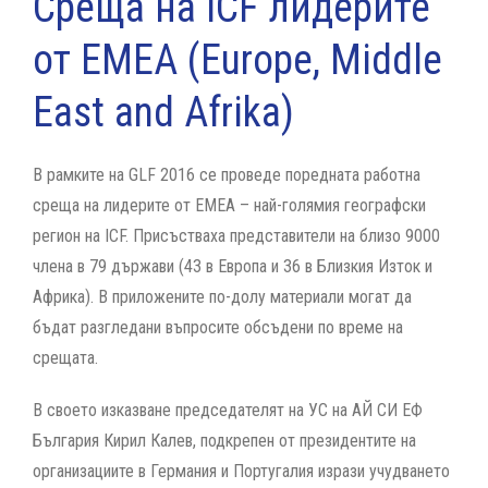
Среща на ICF лидерите
от EMEA (Europe, Middle
East and Afrika)
В рамките на GLF 2016 се проведе поредната работна
среща на лидерите от ЕМЕА – най-голямия географски
регион на ICF. Присъстваха представители на близо 9000
члена в 79 държави (43 в Европа и 36 в Близкия Изток и
Африка). В приложените по-долу материали могат да
бъдат разгледани въпросите обсъдени по време на
срещата.
В своето изказване председателят на УС на АЙ СИ ЕФ
България Кирил Калев, подкрепен от президентите на
организациите в Германия и Португалия изрази учудването