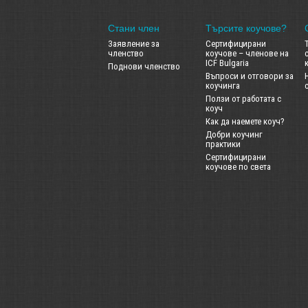
Стани член
Търсите коучове?
Заявление за
Сертифицирани
членство
коучове – членове на
ICF Bulgaria
Поднови членство
Въпроси и отговори за
коучинга
Ползи от работата с
коуч
Как да наемете коуч?
Добри коучинг
практики
Сертифицирани
коучове по света