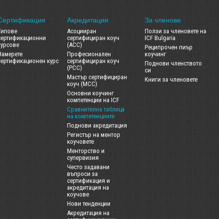
Сертификация
Акредитация
За членове
Типове
Асоцииран
Ползи за членовете на
сертификационни
сертифициран коуч
ICF Bulgaria
курсове
(ACC)
Реципрочен пиър
Намерете
Професионален
коучинг
сертификационен курс
сертифициран коуч
Поднови членството
(PCC)
си
Мастър сертифициран
Книги за членовете
коуч (MCC)
Основни коучинг
компетенции на ICF
Сравнителна таблица
на компетенциите
Поднови акредитация
Регистър на ментор
коучовете
Менторство и
супервизия
Често задавани
въпроси за
сертификация и
акредитация на
коучове
Нови тенденции
Акредитация на