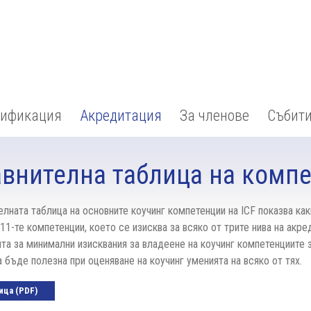
тификация
Акредитация
За членове
Събит
авнителна таблица на комп
елната таблица на основните коучинг компетенции на ICF показва как
 11-те компетенции, което се изисква за всяко от трите нива на акре
та за минимални изисквания за владеене на коучинг компетенциите з
 бъде полезна при оценяване на коучинг уменията на всяко от тях.
ица (PDF)