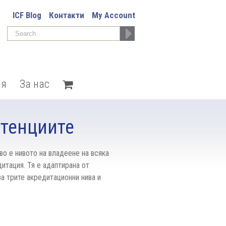
ICF Blog
Контакти
My Account
ия
За нас
етенциите
во е нивото на владеене на всяка
дитация. Тя е адаптирана от
а трите акредитационни нива и