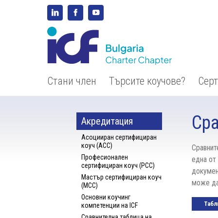
Стани член
Търсите коучове?
Сер
Ср
Акредитация
Асоцииран сертифициран
коуч (ACC)
Сравнит
Професионален
една от
сертифициран коуч (PCC)
докумен
Мастър сертифициран коуч
може да
(MCC)
Основни коучинг
Табл
компетенции на ICF
Сравнителна таблица на