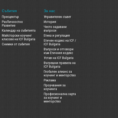
Събития
За нас
Пресцентър
Управителен съвет
РазЛичностно
История
Развитие
Често задавани
Календар на събитията
въпроси
Майсторски коучинг
Етика и регулация
класове на ICF Bulgaria
Етичен кодекс на ICF /
Снимки от събития
ICF Bulgaria
Въпроси и отговори
към Етичния кодекс
Устав на ICF Bulgaria
Вътрешни правила на
ICF Bulgaria
Глобален алианс за
коучинг и менторство
Реклама
Проучвания за
коучинга
Професионална харта
за коучинг и
менторство