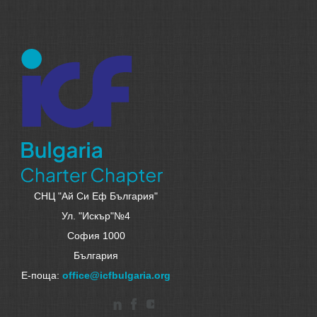
СНЦ "Ай Си Еф България"
Ул. "Искър"№4
София 1000
България
Е-поща:
office@icfbulgaria.org