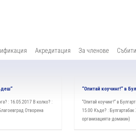
тификация
Акредитация
За членове
Събит
бъдеш“
“Опитай коучинг!“ в Бу
га? : 16.05.2017 В колко? :
“Опитай коучинг!“ в Булгарт
 Благоевград Отворена
15.00 Къде? : Булгартабак
организацията-домакин)