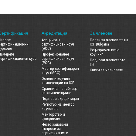
Сертификация
Акредитация
За членове
Типове
Асоцииран
Ползи за членовете на
сертификационни
сертифициран коуч
ICF Bulgaria
курсове
(ACC)
Реципрочен пиър
Намерете
Професионален
коучинг
сертификационен курс
сертифициран коуч
Поднови членството
(PCC)
си
Мастър сертифициран
Книги за членовете
коуч (MCC)
Основни коучинг
компетенции на ICF
Сравнителна таблица
на компетенциите
Поднови акредитация
Регистър на ментор
коучовете
Менторство и
супервизия
Често задавани
въпроси за
сертификация и