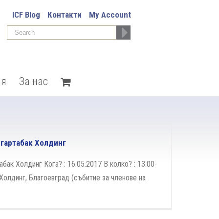
ICF Blog
Контакти
My Account
ия
За нас
лгартабак Холдинг
абак Холдинг Кога? : 16.05.2017 В колко? : 13.00-
 Холдинг, Благоевград (събитие за членове на