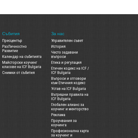
Събития
За нас
Пресцентър
Управителен съвет
РазЛичностно
История
Развитие
Често задавани
Календар на събитията
въпроси
Майсторски коучинг
Етика и регулация
класове на ICF Bulgaria
Етичен кодекс на ICF /
Снимки от събития
ICF Bulgaria
Въпроси и отговори
към Етичния кодекс
Устав на ICF Bulgaria
Вътрешни правила на
ICF Bulgaria
Глобален алианс за
коучинг и менторство
Реклама
Проучвания за
коучинга
Професионална харта
за коучинг и