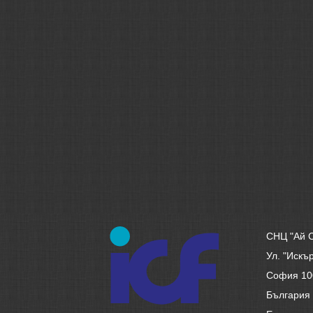
СНЦ "Ай 
Ул. "Иск
София 10
България