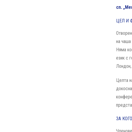
сп. „М
ЦЕЛ И 
Отворен
на чаша
Няма ко
език с 
Лондон,
Целта н
докосна
конфере
предста
ЗА КОГО
Членове 