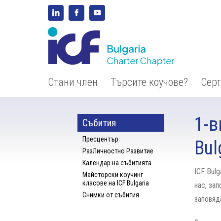
Стани член
Търсите коучове?
Сер
1-в
Събития
Пресцентър
Bul
РазЛичностно Развитие
Календар на събитията
ICF Bul
Майсторски коучинг
класове на ICF Bulgaria
нас, за
Снимки от събития
заповяд