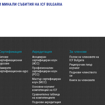
 МИНАЛИ СЪБИТИЯ НА ICF BULGARIA
Сертификация
Акредитация
За членове
Типове
Асоцииран
Ползи за членовете на
сертификационни
сертифициран коуч
ICF Bulgaria
курсове
(ACC)
Реципрочен пиър
Намерете
Професионален
коучинг
сертификационен курс
сертифициран коуч
Поднови членството
(PCC)
си
Мастър сертифициран
Книги за членовете
коуч (MCC)
Основни коучинг
компетенции на ICF
Сравнителна таблица
на компетенциите
Поднови акредитация