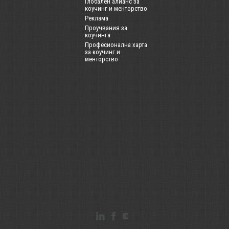
Глобален алианс за
коучинг и менторство
Реклама
Проучвания за
коучинга
Професионална харта
за коучинг и
менторство