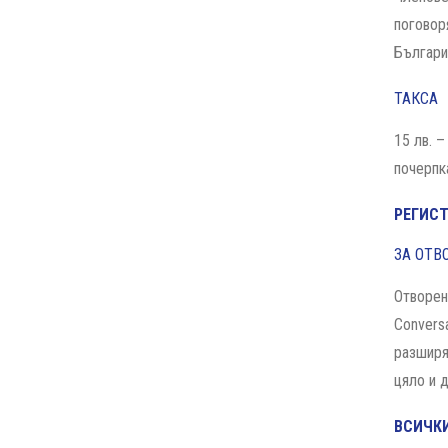
поговор
Българи
ТАКСА
15 лв. 
почерпк
РЕГИС
ЗА ОТВ
Отворен
Convers
разширя
цяло и 
ВСИЧКИ