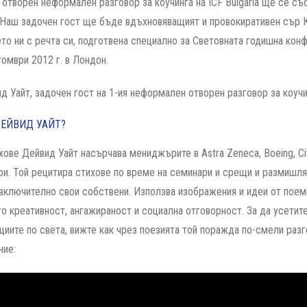
 отворен неформален разговор за коучинга на ICF Bulgaria ще се със
. Наш задочен гост ще бъде вдъхновяващият и провокиративен сър 
то ни с речта си, подготвена специално за Световната годишна конф
томври 2012 г. в Лондон.
ДЕЙВИД УАЙТ?
хове Дейвид Уайт насърчава мениджърите в Astra Zeneca, Boeing, Ci
ри. Той рецитира стихове по време на семинари и срещи и размишл
 включително свои собствени. Използва изображения и идеи от поеми
то креативност, ангажираност и социална отговорност. За да усетит
циите по света, вижте как чрез поезията той поражда по-смели разг
ние: