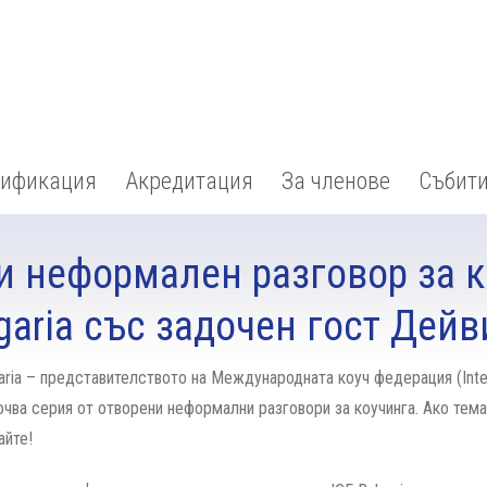
тификация
Акредитация
За членове
Събит
и неформален разговор за к
garia със задочен гост Дейв
garia – представителството на Международната коуч федерация (Intern
почва серия от отворени неформални разговори за коучинга. Ако темат
айте!