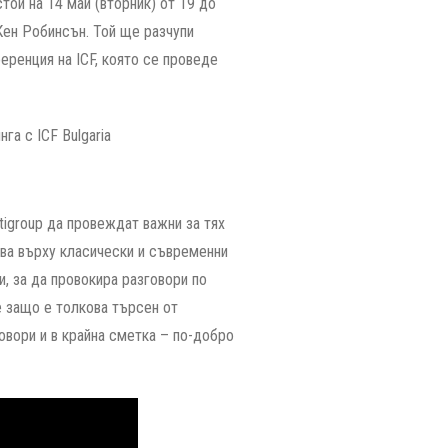
тои на 14 май (вторник) от 19 до
Кен Робинсън. Той ще разчупи
еренция на ICF, която се проведе
tigroup да провеждат важни за тях
ява върху класически и съвременни
, за да провокира разговори по
е защо е толкова търсен от
овори и в крайна сметка – по-добро