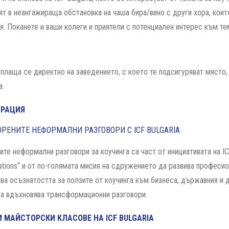
ят в неангажираща обстановка на чаша бира/вино с други хора, коит
я. Поканете и ваши колеги и приятели с потенциален интерес към те
– плаща се директно на заведението, с което те подсигуряват място
а.
ТРАЦИЯ
ОРЕНИТЕ НЕФОРМАЛНИ РАЗГОВОРИ С ICF BULGARIA
ите неформални разговори за коучинга са част от инициативата на ICF
ations“ и от по-голямата мисия на сдружението да развива професио
ва осъзнатостта за ползите от коучинга към бизнеса, държавния и 
да вдъхновява трансформационни разговори.
 МАЙСТОРСКИ КЛАСОВЕ НА ICF BULGARIA