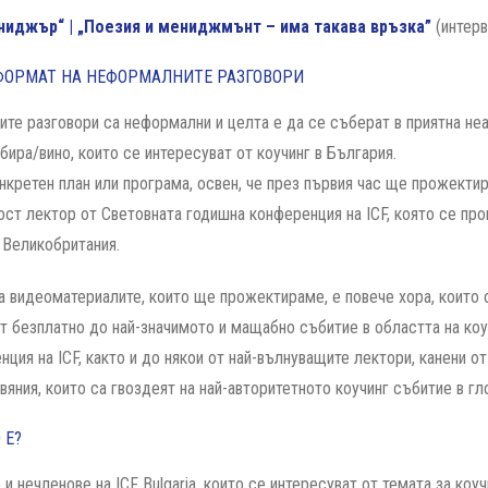
ениджър“ | „Поезия и мениджмънт – има такава връзка”
(интерв
ФОРМАТ НА НЕФОРМАЛНИТЕ РАЗГОВОРИ
ите разговори са неформални и целта е да се съберат в приятна н
 бира/вино, които се интересуват от коучинг в България.
нкретен план или програма, освен, че през първия час ще прожекти
гост лектор от Световната годишна конференция на ICF, която се про
 Великобритания.
а видеоматериалите, които ще прожектираме, е повече хора, които с
т безплатно до най-значимото и мащабно събитие в областта на коу
нция на ICF, както и до някои от най-вълнуващите лектори, канени от
вяния, които са гвоздеят на най-авторитетното коучинг събитие в г
 Е?
и нечленове на ICF Bulgaria, които се интересуват от темата за коуч