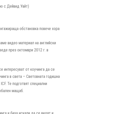
ю с Дейвид Уайт)
еангажираща обстановка повече хора
раме видео материал на английски
веде през октомври 2012 г. в
е интересуват от коучинга да се
чинга в света – Световната годишна
 ICF. Те подготвят специални
лобален мащаб.
инга и биха искали да се видят и