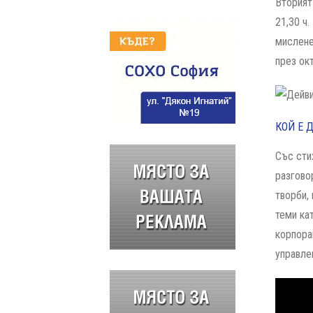
Вторият
21,30 ч
мислене
през ок
КОЙ Е 
Със сти
разгово
творби,
теми ка
корпора
управле