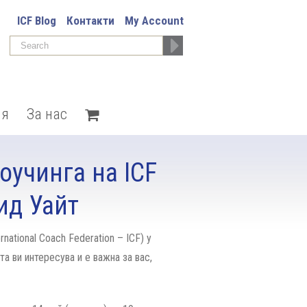
ICF Blog
Контакти
My Account
ия
За нас
оучинга на ICF
ид Уайт
ational Coach Federation – ICF) у
а ви интересува и е важна за вас,