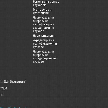
Регистър на ментор
коучовете
Менторство и
супервизия
Често задавани
въпроси за
сертификация и
акредитация на
коучове
Нови тенденции
Акредитация на
сертификационни
курсове
Често задавани
въпроси за
акредитацията на
курсове
Си Еф България"
ър"№4
00