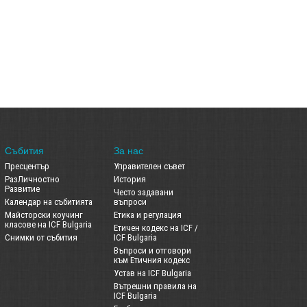
Събития
За нас
Пресцентър
Управителен съвет
РазЛичностно
История
Развитие
Често задавани
Календар на събитията
въпроси
Майсторски коучинг
Етика и регулация
класове на ICF Bulgaria
Етичен кодекс на ICF /
Снимки от събития
ICF Bulgaria
Въпроси и отговори
към Етичния кодекс
Устав на ICF Bulgaria
Вътрешни правила на
ICF Bulgaria