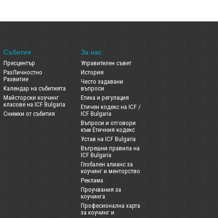
Събития
За нас
Пресцентър
Управителен съвет
РазЛичностно
История
Развитие
Често задавани
Календар на събитията
въпроси
Майсторски коучинг
Етика и регулация
класове на ICF Bulgaria
Етичен кодекс на ICF /
Снимки от събития
ICF Bulgaria
Въпроси и отговори
към Етичния кодекс
Устав на ICF Bulgaria
Вътрешни правила на
ICF Bulgaria
Глобален алианс за
коучинг и менторство
Реклама
Проучвания за
коучинга
Професионална харта
за коучинг и