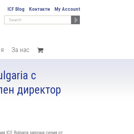
ICF Blog
Контакти
My Account
ия
За нас
lgaria с
лен директор
ия ICF Bulgaria започна серия от