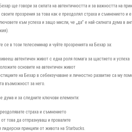
Бехар ще говори за силата на автентичността и за важността на при
 своите прозрения за това как е преодолял страха и съмнението и е
ключовете към успеха и защо мисли, че „да” е най-силната дума в ан
кия).
е се в този телесеминар и чуйте прозренията на Бехар за:
живееш автентичен живот с една роля помага за щастието и успеха
положите основите на автентичен живот
естициите на Бехар в себеизучаване и личностно развитие са му пом
та възможност за него.
е дума и за следните ключови елементи:
преодолявате страха и съмнението
 от това да отпразнуваш и провалите
 лидерски принципи от живота на Starbucks.