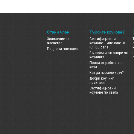
Стани член
Търсите коучове?
Заявление за
Сертифицирани
членство
коучове – членове на
ICF Bulgaria
Поднови членство
Въпроси и отговори за
коучинга
Ползи от работата с
коуч
Как да наемете коуч?
Добри коучинг
практики
Сертифицирани
коучове по света