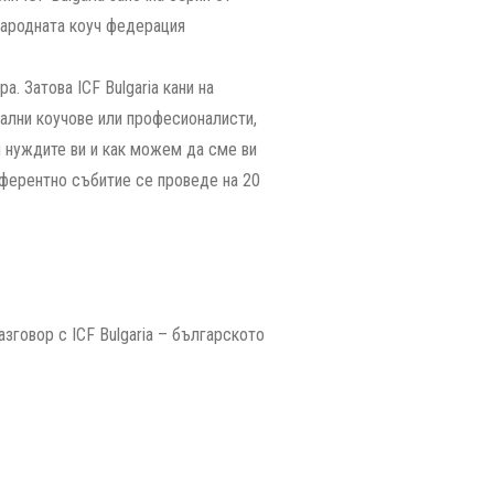
народната коуч федерация
. Затова ICF Bulgaria кани на
иални коучове или професионалисти,
и нуждите ви и как можем да сме ви
нферентно събитие се проведе на 20
зговор с ICF Bulgaria – българското