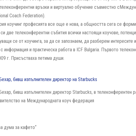
 телеконферентни връзки и виртуално обучение съвместно сМежду
tional Coach Federation).
рия коучинг професията все още е нова, а общността сега се формира
 си две телеконферентни събития всички настоящи коучове, потенц
уващи се от коучинга, за да се запознаем, да разберем интересите 
 с информация и практическа работа в ICF Bulgaria. Първото телеко
009 г. Присъстваха петима души.
Бехар, бивш изпълнителен директор на Starbucks
Бехар, бивш изпълнителен директор Starbucks, в телеконферентен ра
вителство на Международната коуч федерация
ва дума за кафето“