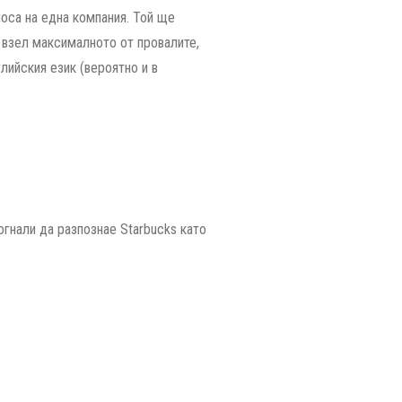
носа на една компания. Той ще
 взел максималното от провалите,
глийския език (вероятно и в
огнали да разпознае Starbucks като