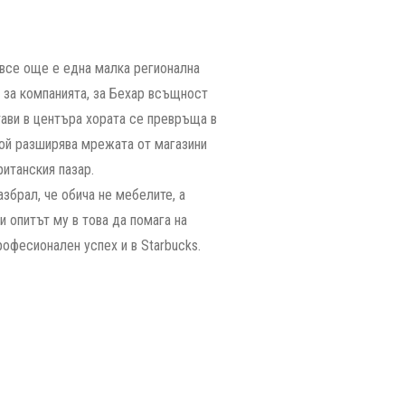
 все още е една малка регионална
я за компанията, за Бехар всъщност
тави в центъра хората се превръща в
 той разширява мрежата от магазини
ританския пазар.
збрал, че обича не мебелите, а
и опитът му в това да помага на
офесионален успех и в Starbucks.