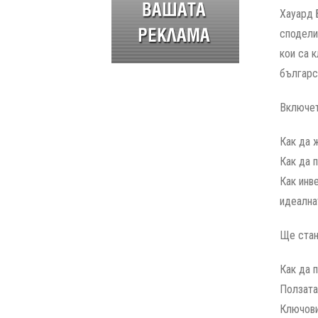
Хауард 
сподели
кои са 
българс
Включет
Как да 
Как да 
Как инв
идеална
Ще стан
Как да 
Ползата
Ключови