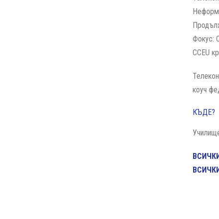
Неформа
Продълж
Фокус: 
CCEU кр
Телекон
коуч фе
КЪДЕ?
Училище
ВСИЧКИ
ВСИЧКИ