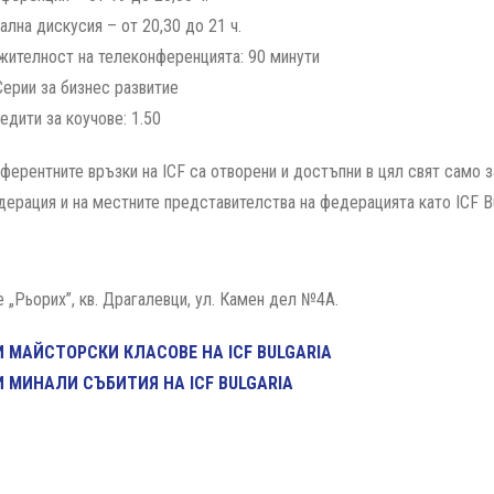
лна дискусия – от 20,30 до 21 ч.
ителност на телеконференцията: 90 минути
Серии за бизнес развитие
едити за коучове: 1.50
ферентните връзки на ICF са отворени и достъпни в цял свят само
дерация и на местните представителства на федерацията като ICF Bu
 „Рьорих”, кв. Драгалевци, ул. Камен дел №4А.
 МАЙСТОРСКИ КЛАСОВЕ НА ICF BULGARIA
 МИНАЛИ СЪБИТИЯ НА ICF BULGARIA