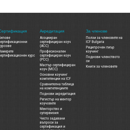
Сертификация
Акредитация
За членове
Типове
Асоцииран
Ползи за членовете на
сертификационни
сертифициран коуч
ICF Bulgaria
курсове
(ACC)
Реципрочен пиър
Намерете
Професионален
коучинг
сертификационен курс
сертифициран коуч
Поднови членството
(PCC)
си
Мастър сертифициран
Книги за членовете
коуч (MCC)
Основни коучинг
компетенции на ICF
Сравнителна таблица
на компетенциите
Поднови акредитация
Регистър на ментор
коучовете
Менторство и
супервизия
Често задавани
въпроси за
сертификация и