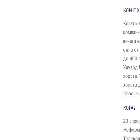
КОЙ Е 
Когато 
компани
винаги 
една от
до 400 
Хауард 
хората.
хората 
Повече 
КОГА?
20 април
Неформа
Телекон