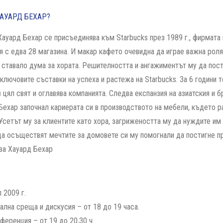
ХАУАРД БЕХАР?
Хауард Бехар се присъединява към Starbucks през 1989 г., фирмата
я с едва 28 магазина. И макар кафето очевидна да играе важна рол
е ставало дума за хората. Решителността и ангажиментът му да пос
 ключовите съставки на успеха и растежа на Starbucks. За 6 години
в цял свят и оглавява компанията. Следва експанзия на азиатския и б
Бехар започнал кариерата си в производството на мебели, където ра
 Усетът му за клиентите като хора, загрижеността му да нуждите им 
да осъществят мечтите за домовете си му помогнали да постигне пр
за Хауард Бехар
 2009 г.
лна среща и дискусия – от 18 до 19 часа.
ференция – от 19 до 20,30 ч.