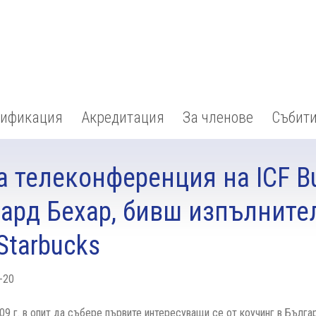
тификация
Акредитация
За членове
Събит
а телеконференция на ICF Bu
ард Бехар, бивш изпълните
Starbucks
-20
09 г. в опит да събере първите интересуващи се от коучинг в Българ