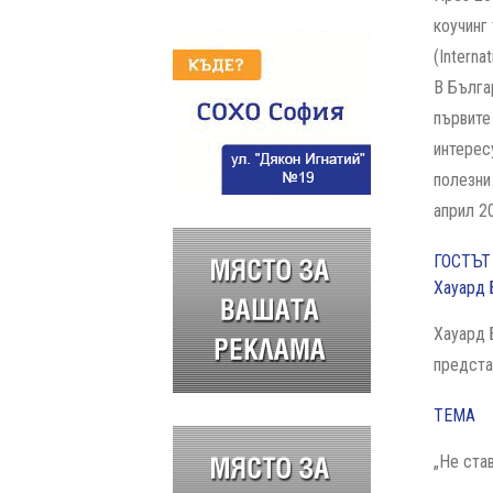
коучинг
(Interna
В Бълга
първите
интерес
полезни
април 2
ГОСТЪТ
Хауард 
Хауард 
предста
ТЕМА
„Не ста