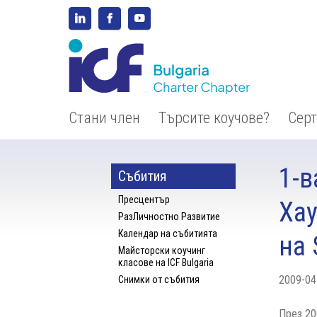
Стани член
Търсите коучове?
Сер
1-в
Събития
Пресцентър
Хау
РазЛичностно Развитие
Календар на събитията
на 
Майсторски коучинг
класове на ICF Bulgaria
2009-04
Снимки от събития
През 20