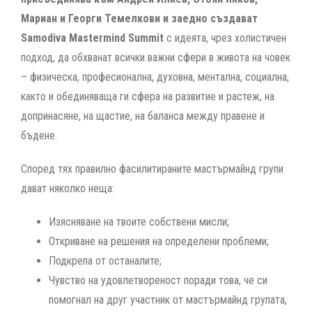
Мариан и Георги Темелкови и заедно създават
Samodiva Mastermind Summit
с идеята, чрез холистичен
подход, да обхванат всички важни сфери в живота на човек
– физическа, професионална, духовна, ментална, социална,
както и обединяваща ги сфера на развитие и растеж, на
допринасяне, на щастие, на баланса между правене и
бъдене.
Според тях правилно фасилитираните мастърмайнд групи
дават няколко неща:
Изясняване на твоите собствени мисли;
Откриване на решения на определени проблеми;
Подкрепа от останалите;
Чувство на удовлетвореност поради това, че си
помогнал на друг участник от мастърмайнд групата,