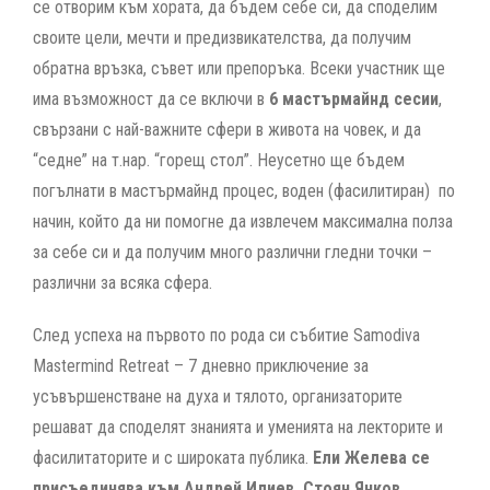
се отворим към хората, да бъдем себе си, да споделим
своите цели, мечти и предизвикателства, да получим
обратна връзка, съвет или препоръка. Всеки участник ще
има възможност да се включи в
6 мастърмайнд сесии
,
свързани с най-важните сфери в живота на човек, и да
“седне” на т.нар. “горещ стол”. Неусетно ще бъдем
погълнати в мастърмайнд процес, воден (фасилитиран) по
начин, който да ни помогне да извлечем максимална полза
за себе си и да получим много различни гледни точки –
различни за всяка сфера.
След успеха на първото по рода си събитие Samodiva
Mastermind Retreat – 7 дневно приключение за
усъвършенстване на духа и тялото, организаторите
решават да споделят знанията и уменията на лекторите и
фасилитаторите и с широката публика.
Ели Желева се
присъединява към Андрей Илиев, Стоян Янков,