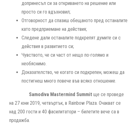
допринесъл си за откриването на решение или
просто си го вдъхновил;
Отговорност да спазиш обещаното пред останалите
като предприемане на действия;
Следене дали останалите подкрепят думите си с
действия в развитието си;
Чувството, че си част от нещо по-голямо и
необяснимо.
Доказателство, че когато си подкрепен, можеш да
постигнеш много повече във всяко отношение.
Samodiva Mastermind Summit
ще се проведе
на 27 юни 2019, четвъртък, в Rainbow Plaza. Очакват се
над 200 гости и 40 фасилитатори – билетите вече са в
продажба.