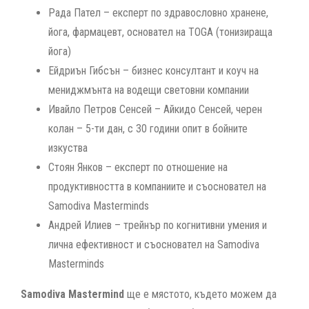
Рада Пател – експерт по здравословно хранене,
йога, фармацевт, основател на TOGA (тонизираща
йога)
Ейдриън Гибсън – бизнес консултант и коуч на
мениджмънта на водещи световни компании
Ивайло Петров Сенсей – Айкидо Сенсей, черен
колан – 5-ти дан, с 30 години опит в бойните
изкуства
Стоян Янков – експерт по отношение на
продуктивността в компаниите и съосновател на
Samodiva Masterminds
Андрей Илиев – трейнър по когнитивни умения и
лична ефективност и съосновател на Samodiva
Masterminds
Samodiva Mastermind
ще е мястото, където можем да