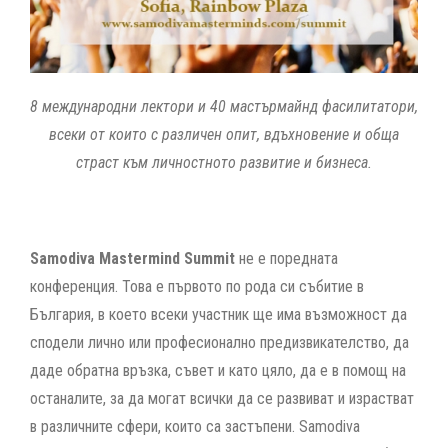
8 международни лектори и 40 мастърмайнд фасилитатори,
всеки от които с различен опит, вдъхновение и обща
страст към личностното развитие и бизнеса.
Samodiva Mastermind Summit
не е поредната
конференция. Това е първото по рода си събитие в
България, в което всеки участник ще има възможност да
сподели лично или професионално предизвикателство, да
даде обратна връзка, съвет и като цяло, да е в помощ на
останалите, за да могат всички да се развиват и израстват
в различните сфери, които са застъпени. Samodiva