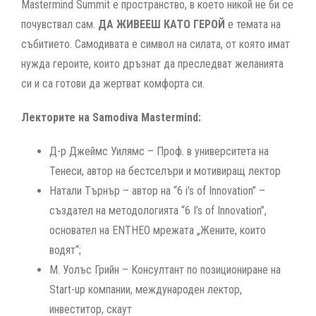
Mastermind Summit е пространство, в което никой не би се
почувствал сам.
ДА ЖИВЕЕШ КАТО ГЕРОЙ
е темата на
събитието. Самодивата е символ на силата, от която имат
нужда героите, които дръзнат да преследват желанията
си и са готови да жертват комфорта си.
Лекторите на Samodiva Mastermind:
Д-р Джеймс Уилямс – Проф. в университета на
Тенеси, автор на бестселъри и мотивиращ лектор
Натали Търнър – автор на “6 i’s of Innovation” –
създател на методологията “6 I’s of Innovation”,
основател на ENTHEO мрежата „Жените, които
водят“;
М. Уолъс Грийн – Консултант по позициониране на
Start-up компании, международен лектор,
инвеститор, скаут